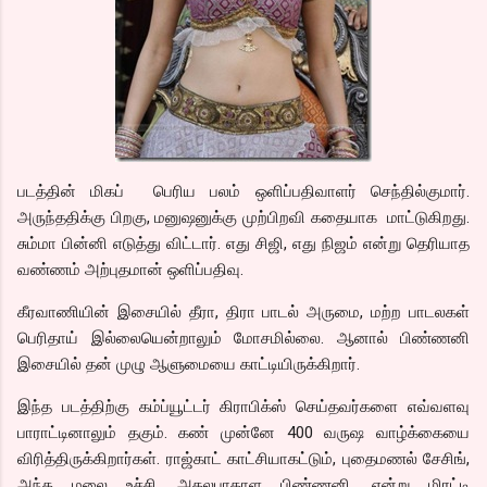
படத்தின் மிகப் பெரிய பலம் ஒளிப்பதிவாளர் செந்தில்குமார்.
அருந்ததிக்கு பிறகு, மனுஷனுக்கு முற்பிறவி கதையாக மாட்டுகிறது.
சும்மா பின்னி எடுத்து விட்டார். எது சிஜி, எது நிஜம் என்று தெரியாத
வண்ணம் அற்புதமான் ஒளிப்பதிவு.
கீரவாணியின் இசையில் தீரா, திரா பாடல் அருமை, மற்ற பாடலகள்
பெரிதாய் இல்லையென்றாலும் மோசமில்லை. ஆனால் பிண்ணனி
இசையில் தன் முழு ஆளுமையை காட்டியிருக்கிறார்.
இந்த படத்திற்கு கம்ப்யூட்டர் கிராபிக்ஸ் செய்தவர்களை எவ்வளவு
பாராட்டினாலும் தகும். கண் முன்னே 400 வருஷ வாழ்க்கையை
விரித்திருக்கிறார்கள். ராஜ்காட் காட்சியாகட்டும், புதைமணல் சேசிங்,
அந்த மலை உச்சி, அதலபாதாள பிண்ணனி, என்று மிரட்டி