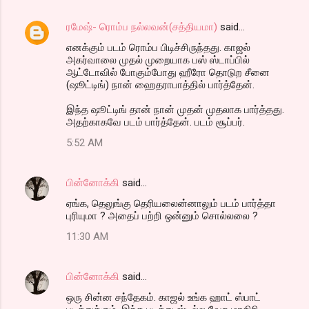
ரமேஷ்- ரொம்ப நல்லவன்(சத்தியமா)
said…
எனக்கும் படம் ரொம்ப பிடிச்சிருந்தது. காஜல்
அகர்வாலை முதல் முறையாக பஸ் ஸ்டாப்பில்
ஆட்டோவில் போகும்போது ஹீரோ தொடுற சீனை
(ஷூட்டிங்) நான் ஹைதராபாத்தில் பார்த்தேன்.
இந்த ஷூட்டிங் தான் நான் முதன் முதலாக பார்த்தது.
அதற்காகவே படம் பார்த்தேன். படம் சூப்பர்.
5:52 AM
பின்னோக்கி
said…
ஏங்க, தெலுங்கு தெரியலைன்னாலும் படம் பார்த்தா
புரியுமா ? அதைப் பற்றி ஒன்னும் சொல்லலை ?
11:30 AM
பின்னோக்கி
said…
ஒரு சின்ன சந்தேகம். காஜல் உங்க ஹாட் ஸ்பாட்