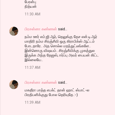
பேரன்பு
நித்யன்
11:30 AM
பிரசன்னா கண்ணன்
said…
நம்ம ஊர் எம்.ஜி.ஆர், தெலுங்கு தேச என்.டி.ஆர்
மாதிரி நம்ம சிரஞ்சீவி ஒரு கிராபிக்ஸ் ஆட்டம்
போடறாரே.. அத சொல்ல மறந்துட்டீங்களே..
இன்னொரு விஷயம்.. சிரஞ்சீவிக்கு முகத்துல
இருக்க அந்த தேஜஸ், ஈர்ப்பு அவர் பையன் கிட்ட
இல்லையே..
11:37 AM
பிரசன்னா கண்ணன்
said…
மகதீரா பாத்த எபக்ட் தான் ஹாட் ஸ்பாட்-ல
பிரதிபளிக்குது போல தெரியுதே :-)
11:39 AM