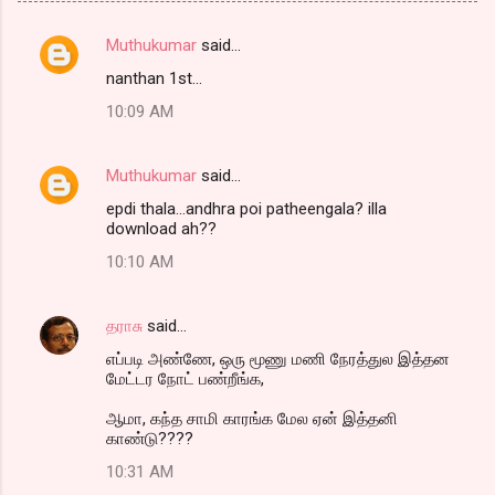
Muthukumar
said…
C
nanthan 1st...
o
10:09 AM
m
m
Muthukumar
said…
e
epdi thala...andhra poi patheengala? illa
n
download ah??
t
10:10 AM
s
தராசு
said…
எப்படி அண்ணே, ஒரு மூணு மணி நேரத்துல இத்தன
மேட்டர நோட் பண்றீங்க,
ஆமா, கந்த சாமி காரங்க மேல ஏன் இத்தனி
காண்டு????
10:31 AM