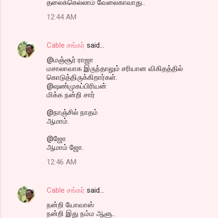
தலைக்கெல்லாம் வேலைகாவாது..
12:44 AM
Cable சங்கர்
said…
@மஞ்சூர் ராஜா
மசாலாவாக இருந்தாலும் சரியான விகிதத்தில்
கொடுத்திருக்கிறார்கள்.
@ஷண்முகப்பிரியன்
மிக்க நன்றி சார்
@நாஞ்சில் நாதம்
ஆமாம்.
@ஜோ
ஆமாம் ஜோ.
12:46 AM
Cable சங்கர்
said…
நன்றி யோவாஸ்
நன்றி இது நம்ம ஆளு..