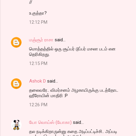
//
உ.குத்தா?
12:12 PM
மஞ்சூர் ராசா
said…
மொத்தத்தில் ஒரு சூப்பர் டூப்பர் மசலா படம் என
தெரிகிறது.
12:15 PM
Ashok D
said…
தலைவரே.. விமர்சனம் அழகாயிருக்கு படத்தோட
ஹீரோயின் மாதிரி :P
12:26 PM
யோ வொய்ஸ் (யோகா)
said…
தல நடிக்கிறாருன்னு கதை அடிப்பட்டிச்சி.. அப்படி