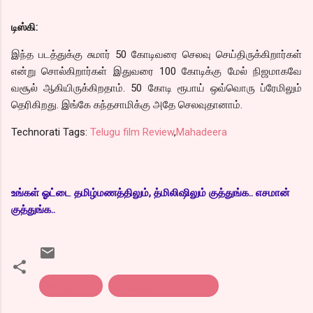
டிஸ்கி:
இந்த படத்துக்கு சுமார் 50 கோடிவரை செலவு செய்திருக்கிறார்கள்
என்று சொல்கிறார்கள் இதுவரை 100 கோடிக்கு மேல் நிஜமாகவே
வசூல் ஆகியிருக்கிறதாம். 50 கோடி ரூபாய் ஒவ்வொரு ப்ரேமிலும்
தெரிகிறது. இங்கே கந்தசாமிக்கு அதே செலவுதானாம்.
Technorati Tags:
Telugu film Review
,
Mahadeera
உங்கள் ஓட்டை தமிழ்மணத்திலும், த்மிலிஷிலும் குத்துங்க.. எசமான்
குத்துங்க..
Mahadeera
telugucinema.. review