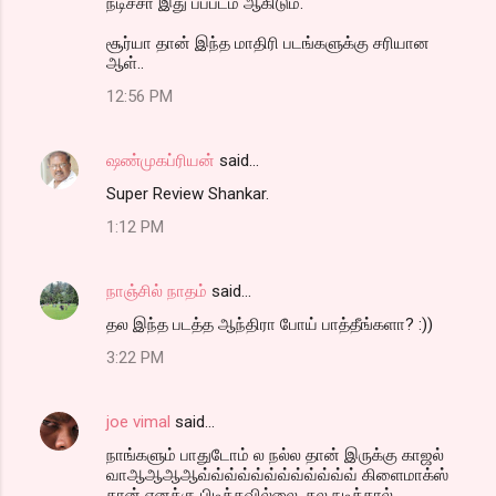
நடிச்சா இது பப்படம் ஆகிடும்.
சூர்யா தான் இந்த மாதிரி படங்களுக்கு சரியான
ஆள்..
12:56 PM
ஷண்முகப்ரியன்
said…
Super Review Shankar.
1:12 PM
நாஞ்சில் நாதம்
said…
தல இந்த படத்த ஆந்திரா போய் பாத்தீங்களா? :))
3:22 PM
joe vimal
said…
நாங்களும் பாதுடோம் ல நல்ல தான் இருக்கு காஜல்
வாஆஆஆஆவ்வ்வ்வ்வ்வ்வ்வ்வ்வ்வ்வ் கிளைமாக்ஸ்
தான் எனக்கு பிடிக்கவில்லை .தல நடித்தால்