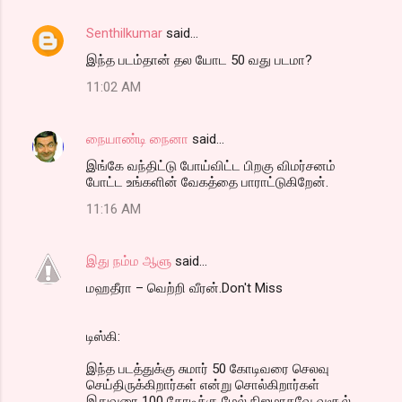
Senthilkumar
said…
இந்த படம்தான் தல யோட 50 வது படமா?
11:02 AM
நையாண்டி நைனா
said…
இங்கே வந்திட்டு போய்விட்ட பிறகு விமர்சனம்
போட்ட உங்களின் வேகத்தை பாராட்டுகிறேன்.
11:16 AM
இது நம்ம ஆளு
said…
மஹதீரா – வெற்றி வீரன்.Don't Miss
டிஸ்கி:
இந்த படத்துக்கு சுமார் 50 கோடிவரை செலவு
செய்திருக்கிறார்கள் என்று சொல்கிறார்கள்
இதுவரை 100 கோடிக்கு மேல் நிஜமாகவே வசூல்