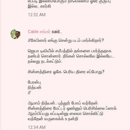
எப்படி இல்லாமபோகும் நாமெல்லாம் ஓரே குருப்பு
இல்ல.. கார்கி
12:32 AM
Cable சங்கர்
said…
//கேபிளார் எங்கு சென்று படம் பார்க்கிறார்?
ஜெயா டிவியி்ல் சமீபத்தில் தங்களை பார்த்ததாக
நண்பர் சொன்னார். நீங்கள் சொல்லவே இல்லயே...
நல்லது நடக்கட்டும்.
சின்னத்திரை ஓகே. பெரிய திரை எப்போது?
பேரன்பு
நித்யன்
//
ஆமாம் நித்யன்.. புத்தூர் போய் வந்தேன்.
சின்னத்திரை மேட்டர் ஒண்னும் பெரிசில்லை ப்ளாக்
ஆரம்பிப்பது எப்படின்னு லைவா சொல்லிட்டு
வந்தேன் வருகைக்க் உ நன்றி
12:34 AM