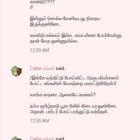
காண்டு????
//
இன்னும் சொல்ல வேண்டியது நிறைய
இருக்குண்ணே..
காண்டு எல்லாம் இல்ல.. காசு வீணா போச்சேன்னு
தான் வேற ஒண்ணுமில்ல..
12:29 AM
Cable சங்கர்
said…
/இங்கே வந்திட்டு போய்விட்ட பிறகு விமர்சனம்
போட்ட உங்களின் வேகத்தை பாராட்டுகிறேன்//
வாங்க நைனா..ஆளையே காணம்?
நம்ம தமிழ்நாடு பூரா ரிலீஸ் கிடையாதுண்ணே..
அதான். பார்டர் போய் பாத்துட்டு வந்தேன்.
12:30 AM
Cable சங்கர்
said…