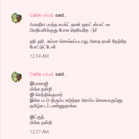
Cable சங்கர்
said…
/மகதீரா பாத்த எபக்ட் தான் ஹாட் ஸ்பாட்-ல
பிரதிபளிக்குது போல தெரியுதே :-)//
ஹி..ஹி.. சும்மா சொல்லப்படாது அதை நான் நேத்தே
போட்டுட்டேன்.
12:34 AM
Cable சங்கர்
said…
@பாலாஜி
மிக்க நன்றி
@ செந்தில்குமார்
இல்ல படம் திரும்ப எடுத்தா ரொம்ப செலவாகும்னு
தமிழ்ல டப் பண்ணுறாங்க
@ட்ரூத்
மிக்க நன்றி
12:37 AM