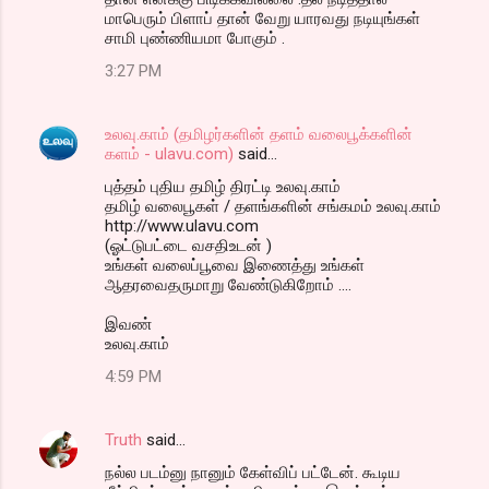
மாபெரும் பிளாப் தான் வேறு யாரவது நடியுங்கள்
சாமி புண்ணியமா போகும் .
3:27 PM
உலவு.காம் (தமிழர்களின் தளம் வலைபூக்களின்
களம் - ulavu.com)
said…
புத்தம் புதிய தமிழ் திரட்டி உலவு.காம்
தமிழ் வலைபூகள் / தளங்களின் சங்கமம் உலவு.காம்
http://www.ulavu.com
(ஓட்டுபட்டை வசதிஉடன் )
உங்கள் வலைப்பூவை இணைத்து உங்கள்
ஆதரவைதருமாறு வேண்டுகிறோம் ….
இவண்
உலவு.காம்
4:59 PM
Truth
said…
நல்ல படம்னு நானும் கேள்விப் பட்டேன். கூடிய