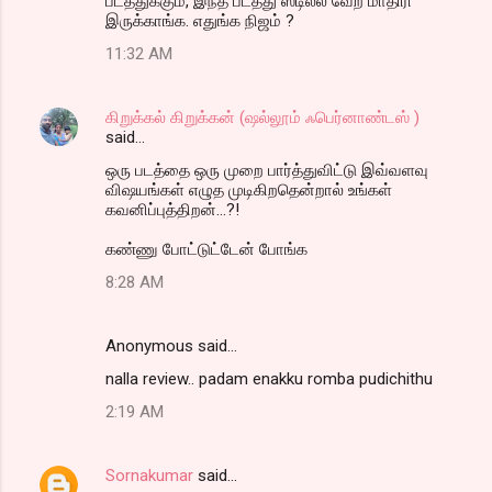
படத்துக்கும், இந்த படத்து ஸ்டில்ல வேற மாதிரி
இருக்காங்க. எதுங்க நிஜம் ?
11:32 AM
கிறுக்கல் கிறுக்கன் (ஷல்லூம் ஃபெர்னாண்டஸ் )
said…
ஒரு படத்தை ஒரு முறை பார்த்துவிட்டு இவ்வளவு
விஷயங்கள் எழுத முடிகிறதென்றால் உங்கள்
கவனிப்புத்திறன்...?!
கண்ணு போட்டுட்டேன் போங்க
8:28 AM
Anonymous said…
nalla review.. padam enakku romba pudichithu
2:19 AM
Sornakumar
said…