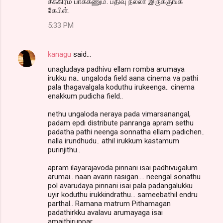
சீக்கிரம் பாக்கணும். பதிவு நல்லா இருக்குங்க
கேபிள்.
5:33 PM
kanagu
said…
unagludaya padhivu ellam romba arumaya
irukku na.. ungaloda field aana cinema va pathi
pala thagavalgala koduthu irukeenga.. cinema
enakkum pudicha field..
nethu ungaloda neraya pada vimarsanangal,
padam epdi distribute panranga apram sethu
padatha pathi neenga sonnatha ellam padichen..
nalla irundhudu.. athil irukkum kastamum
purinjithu..
apram ilayarajavoda pinnani isai padhivugalum
arumai.. naan avarin rasigan.... neengal sonathu
pol avarudaya pinnani isai pala padangalukku
uyir koduthu irukkindrathu... sameebathil endru
parthal.. Ramana matrum Pithamagan
padathirkku avalavu arumayaga isai
amaithiruppar...