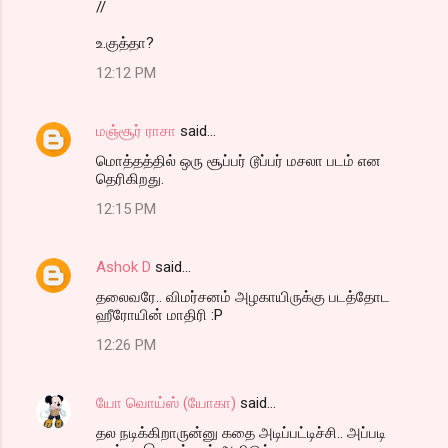
//
உ.குத்தா?
12:12 PM
மஞ்சூர் ராசா
said…
மொத்தத்தில் ஒரு சூப்பர் டூப்பர் மசலா படம் என
தெரிகிறது.
12:15 PM
Ashok D
said…
தலைவரே.. விமர்சனம் அழகாயிருக்கு படத்தோட
ஹீரோயின் மாதிரி :P
12:26 PM
யோ வொய்ஸ் (யோகா)
said…
தல நடிக்கிறாருன்னு கதை அடிப்பட்டிச்சி.. அப்படி