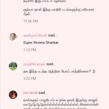
நடிச்சா இது பப்படம் ஆகிடும்.
சூர்யா தான் இந்த மாதிரி படங்களுக்கு சரியான
ஆள்..
12:56 PM
ஷண்முகப்ரியன்
said…
Super Review Shankar.
1:12 PM
நாஞ்சில் நாதம்
said…
தல இந்த படத்த ஆந்திரா போய் பாத்தீங்களா? :))
3:22 PM
joe vimal
said…
நாங்களும் பாதுடோம் ல நல்ல தான் இருக்கு காஜல்
வாஆஆஆஆவ்வ்வ்வ்வ்வ்வ்வ்வ்வ்வ்வ் கிளைமாக்ஸ்
தான் எனக்கு பிடிக்கவில்லை .தல நடித்தால்