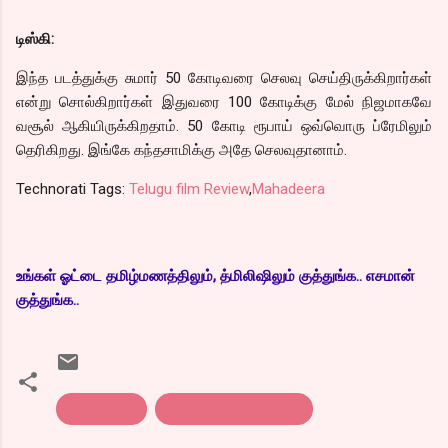
டிஸ்கி:
இந்த படத்துக்கு சுமார் 50 கோடிவரை செலவு செய்திருக்கிறார்கள்
என்று சொல்கிறார்கள் இதுவரை 100 கோடிக்கு மேல் நிஜமாகவே
வசூல் ஆகியிருக்கிறதாம். 50 கோடி ரூபாய் ஒவ்வொரு ப்ரேமிலும்
தெரிகிறது. இங்கே கந்தசாமிக்கு அதே செலவுதானாம்.
Technorati Tags:
Telugu film Review
,
Mahadeera
உங்கள் ஓட்டை தமிழ்மணத்திலும், த்மிலிஷிலும் குத்துங்க.. எசமான்
குத்துங்க..
Mahadeera
telugucinema.. review