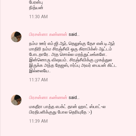
பேரன்பு
நித்யன்
11:30 AM
பிரசன்னா கண்ணன்
said…
நம்ம ஊர் எம்.ஜி.ஆர், தெலுங்கு தேச என்.டி.ஆர்
மாதிரி நம்ம சிரஞ்சீவி ஒரு கிராபிக்ஸ் ஆட்டம்
போடறாரே.. அத சொல்ல மறந்துட்டீங்களே..
இன்னொரு விஷயம்.. சிரஞ்சீவிக்கு முகத்துல
இருக்க அந்த தேஜஸ், ஈர்ப்பு அவர் பையன் கிட்ட
இல்லையே..
11:37 AM
பிரசன்னா கண்ணன்
said…
மகதீரா பாத்த எபக்ட் தான் ஹாட் ஸ்பாட்-ல
பிரதிபளிக்குது போல தெரியுதே :-)
11:39 AM