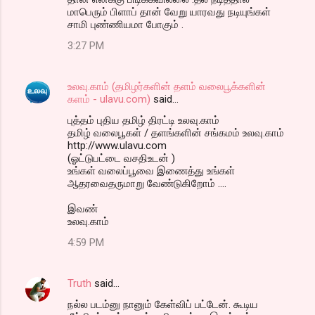
மாபெரும் பிளாப் தான் வேறு யாரவது நடியுங்கள்
சாமி புண்ணியமா போகும் .
3:27 PM
உலவு.காம் (தமிழர்களின் தளம் வலைபூக்களின்
களம் - ulavu.com)
said…
புத்தம் புதிய தமிழ் திரட்டி உலவு.காம்
தமிழ் வலைபூகள் / தளங்களின் சங்கமம் உலவு.காம்
http://www.ulavu.com
(ஓட்டுபட்டை வசதிஉடன் )
உங்கள் வலைப்பூவை இணைத்து உங்கள்
ஆதரவைதருமாறு வேண்டுகிறோம் ….
இவண்
உலவு.காம்
4:59 PM
Truth
said…
நல்ல படம்னு நானும் கேள்விப் பட்டேன். கூடிய