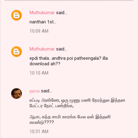
Muthukumar
said…
C
nanthan 1st...
o
10:09 AM
m
m
Muthukumar
said…
e
epdi thala...andhra poi patheengala? illa
n
download ah??
t
10:10 AM
s
தராசு
said…
எப்படி அண்ணே, ஒரு மூணு மணி நேரத்துல இத்தன
மேட்டர நோட் பண்றீங்க,
ஆமா, கந்த சாமி காரங்க மேல ஏன் இத்தனி
காண்டு????
10:31 AM