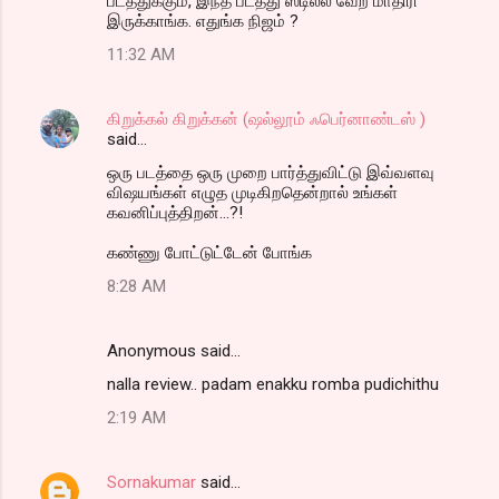
படத்துக்கும், இந்த படத்து ஸ்டில்ல வேற மாதிரி
இருக்காங்க. எதுங்க நிஜம் ?
11:32 AM
கிறுக்கல் கிறுக்கன் (ஷல்லூம் ஃபெர்னாண்டஸ் )
said…
ஒரு படத்தை ஒரு முறை பார்த்துவிட்டு இவ்வளவு
விஷயங்கள் எழுத முடிகிறதென்றால் உங்கள்
கவனிப்புத்திறன்...?!
கண்ணு போட்டுட்டேன் போங்க
8:28 AM
Anonymous said…
nalla review.. padam enakku romba pudichithu
2:19 AM
Sornakumar
said…