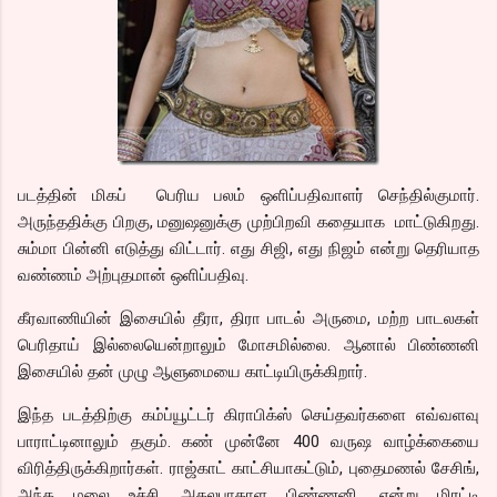
படத்தின் மிகப் பெரிய பலம் ஒளிப்பதிவாளர் செந்தில்குமார்.
அருந்ததிக்கு பிறகு, மனுஷனுக்கு முற்பிறவி கதையாக மாட்டுகிறது.
சும்மா பின்னி எடுத்து விட்டார். எது சிஜி, எது நிஜம் என்று தெரியாத
வண்ணம் அற்புதமான் ஒளிப்பதிவு.
கீரவாணியின் இசையில் தீரா, திரா பாடல் அருமை, மற்ற பாடலகள்
பெரிதாய் இல்லையென்றாலும் மோசமில்லை. ஆனால் பிண்ணனி
இசையில் தன் முழு ஆளுமையை காட்டியிருக்கிறார்.
இந்த படத்திற்கு கம்ப்யூட்டர் கிராபிக்ஸ் செய்தவர்களை எவ்வளவு
பாராட்டினாலும் தகும். கண் முன்னே 400 வருஷ வாழ்க்கையை
விரித்திருக்கிறார்கள். ராஜ்காட் காட்சியாகட்டும், புதைமணல் சேசிங்,
அந்த மலை உச்சி, அதலபாதாள பிண்ணனி, என்று மிரட்டி