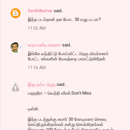
Senthilkumar
said…
இந்த படம்தான் தல யோட 50 வது படமா?
11:02 AM
நையாண்டி நைனா
said…
இங்கே வந்திட்டு போய்விட்ட பிறகு விமர்சனம்
போட்ட உங்களின் வேகத்தை பாராட்டுகிறேன்.
11:16 AM
இது நம்ம ஆளு
said…
மஹதீரா – வெற்றி வீரன்.Don't Miss
டிஸ்கி:
இந்த படத்துக்கு சுமார் 50 கோடிவரை செலவு
செய்திருக்கிறார்கள் என்று சொல்கிறார்கள்
இதுவரை 100 கோடிக்கு மேல் நிஜமாகவே வசூல்