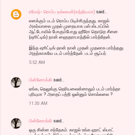
ரமேஷ்- ரொம்ப நல்லவன்(சத்தியமா)
said…
எனக்கும் படம் ரொம்ப பிடிச்சிருந்தது. காஜல்
அகர்வாலை முதல் முறையாக பஸ் ஸ்டாப்பில்
ஆட்டோவில் போகும்போது ஹீரோ தொடுற சீனை
(ஷூட்டிங்) நான் ஹைதராபாத்தில் பார்த்தேன்.
இந்த ஷூட்டிங் தான் நான் முதன் முதலாக பார்த்தது.
அதற்காகவே படம் பார்த்தேன். படம் சூப்பர்.
5:52 AM
பின்னோக்கி
said…
ஏங்க, தெலுங்கு தெரியலைன்னாலும் படம் பார்த்தா
புரியுமா ? அதைப் பற்றி ஒன்னும் சொல்லலை ?
11:30 AM
பின்னோக்கி
said…
ஒரு சின்ன சந்தேகம். காஜல் உங்க ஹாட் ஸ்பாட்