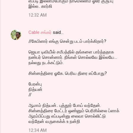
எப்படி இல்லாமபோகும் நாமெல்லாம் ஓரே குருப்பு
இல்ல.. கார்கி
12:32 AM
Cable சங்கர்
said…
//கேபிளார் எங்கு சென்று படம் பார்க்கிறார்?
ஜெயா டிவியி்ல் சமீபத்தில் தங்களை பார்த்ததாக
நண்பர் சொன்னார். நீங்கள் சொல்லவே இல்லயே...
நல்லது நடக்கட்டும்.
சின்னத்திரை ஓகே. பெரிய திரை எப்போது?
பேரன்பு
நித்யன்
//
ஆமாம் நித்யன்.. புத்தூர் போய் வந்தேன்.
சின்னத்திரை மேட்டர் ஒண்னும் பெரிசில்லை ப்ளாக்
ஆரம்பிப்பது எப்படின்னு லைவா சொல்லிட்டு
வந்தேன் வருகைக்க் உ நன்றி
12:34 AM