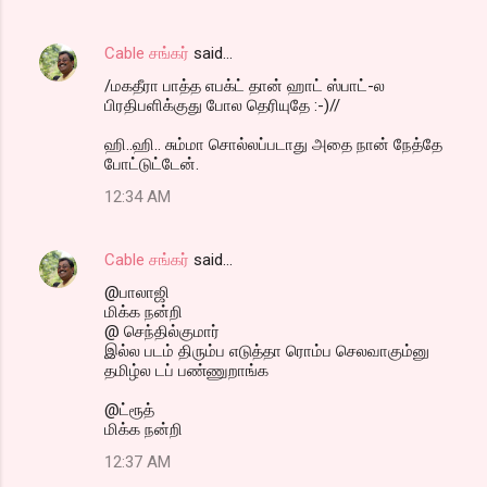
Cable சங்கர்
said…
/மகதீரா பாத்த எபக்ட் தான் ஹாட் ஸ்பாட்-ல
பிரதிபளிக்குது போல தெரியுதே :-)//
ஹி..ஹி.. சும்மா சொல்லப்படாது அதை நான் நேத்தே
போட்டுட்டேன்.
12:34 AM
Cable சங்கர்
said…
@பாலாஜி
மிக்க நன்றி
@ செந்தில்குமார்
இல்ல படம் திரும்ப எடுத்தா ரொம்ப செலவாகும்னு
தமிழ்ல டப் பண்ணுறாங்க
@ட்ரூத்
மிக்க நன்றி
12:37 AM