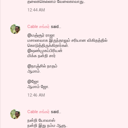
தலைக்கெல்லாம் வேலைகாவாது..
12:44 AM
Cable சங்கர்
said…
@மஞ்சூர் ராஜா
மசாலாவாக இருந்தாலும் சரியான விகிதத்தில்
கொடுத்திருக்கிறார்கள்.
@ஷண்முகப்பிரியன்
மிக்க நன்றி சார்
@நாஞ்சில் நாதம்
ஆமாம்.
@ஜோ
ஆமாம் ஜோ.
12:46 AM
Cable சங்கர்
said…
நன்றி யோவாஸ்
நன்றி இது நம்ம ஆளு..