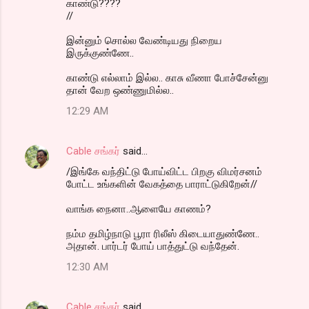
காண்டு????
//
இன்னும் சொல்ல வேண்டியது நிறைய
இருக்குண்ணே..
காண்டு எல்லாம் இல்ல.. காசு வீணா போச்சேன்னு
தான் வேற ஒண்ணுமில்ல..
12:29 AM
Cable சங்கர்
said…
/இங்கே வந்திட்டு போய்விட்ட பிறகு விமர்சனம்
போட்ட உங்களின் வேகத்தை பாராட்டுகிறேன்//
வாங்க நைனா..ஆளையே காணம்?
நம்ம தமிழ்நாடு பூரா ரிலீஸ் கிடையாதுண்ணே..
அதான். பார்டர் போய் பாத்துட்டு வந்தேன்.
12:30 AM
Cable சங்கர்
said…