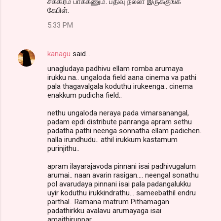
சீக்கிரம் பாக்கணும். பதிவு நல்லா இருக்குங்க
கேபிள்.
5:33 PM
kanagu
said…
unagludaya padhivu ellam romba arumaya
irukku na.. ungaloda field aana cinema va pathi
pala thagavalgala koduthu irukeenga.. cinema
enakkum pudicha field..
nethu ungaloda neraya pada vimarsanangal,
padam epdi distribute panranga apram sethu
padatha pathi neenga sonnatha ellam padichen..
nalla irundhudu.. athil irukkum kastamum
purinjithu..
apram ilayarajavoda pinnani isai padhivugalum
arumai.. naan avarin rasigan.... neengal sonathu
pol avarudaya pinnani isai pala padangalukku
uyir koduthu irukkindrathu... sameebathil endru
parthal.. Ramana matrum Pithamagan
padathirkku avalavu arumayaga isai
amaithiruppar...