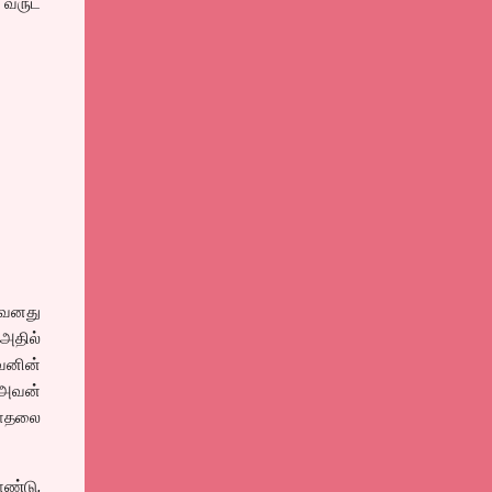
0 வருட
அவனது
அதில்
வனின்
 அவன்
காதலை
ொண்டு,