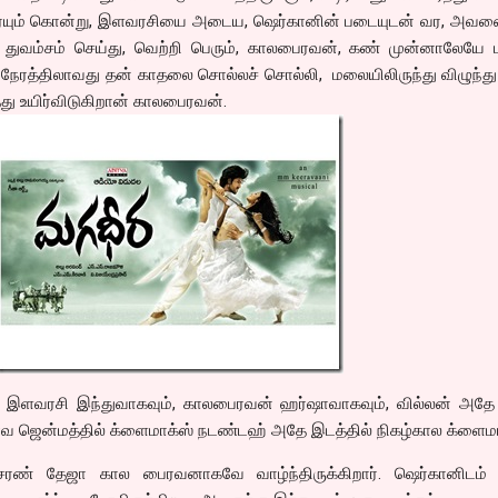
ையும் கொன்று, இளவரசியை அடைய, ஷெர்கானின் படையுடன் வர, அவனை
 துவம்சம் செய்து, வெற்றி பெரும், காலபைரவன், கண் முன்னாலேயே ம
ும் நேரத்திலாவது தன் காதலை சொல்லச் சொல்லி, மலையிலிருந்து விழுந்து
த்து உயிர்விடுகிறான் காலபைரவன்.
ல் இளவரசி இந்துவாகவும், காலபைரவன் ஹர்ஷாவாகவும், வில்லன் அத
ர்வ ஜென்மத்தில் க்ளைமாக்ஸ் நடண்டஹ் அதே இடத்தில் நிகழ்கால க்ளைமா
 சரண் தேஜா கால பைரவனாகவே வாழ்ந்திருக்கிறார். ஷெர்கானிடம் ப