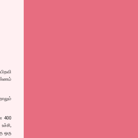
்பிறவி
வண்ணம்
ாலும்
னே 400
உச்சி,
கு ஒரு