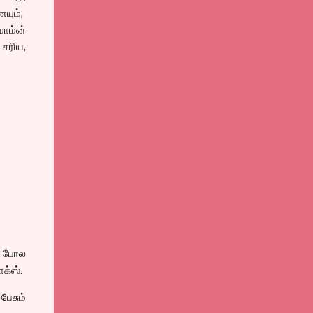
யும்,
ாம்ன்
 சரிய,
ே போல
க்ஸ்.
ேசும்