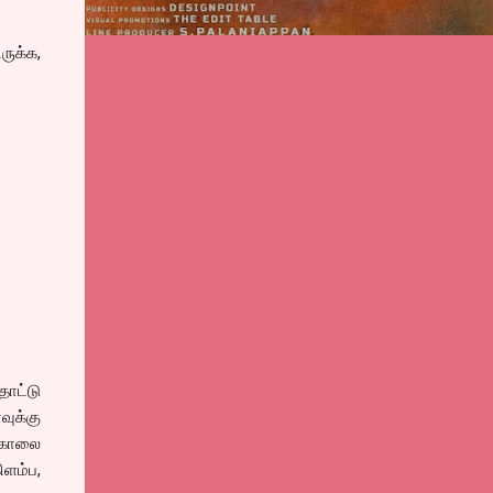
ருக்க,
ொட்டு
வுக்கு
 கொலை
ிளம்ப,