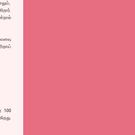
ாலும்,
றார்.
ன்றால்
்வளவு
ிதாய்
ை 100
கிறது.