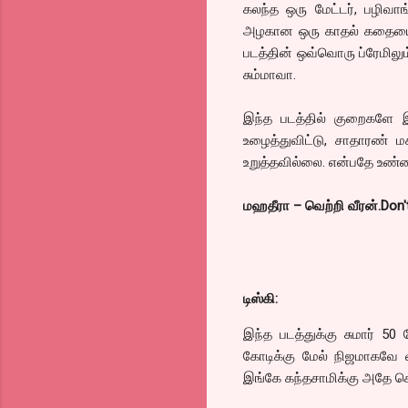
கலந்த ஒரு மேட்டர், பழிவா
அழகான ஒரு காதல் கதையை, 
படத்தின் ஒவ்வொரு ப்ரேமிலு
சும்மாவா.
இந்த படத்தில் குறைகளே 
உழைத்துவிட்டு, சாதாரண் 
உறுத்தவில்லை. என்பதே உண்
மஹதீரா – வெற்றி வீரன்.Don'
டிஸ்கி:
இந்த படத்துக்கு சுமார் 5
கோடிக்கு மேல் நிஜமாகவே வ
இங்கே கந்தசாமிக்கு அதே ச