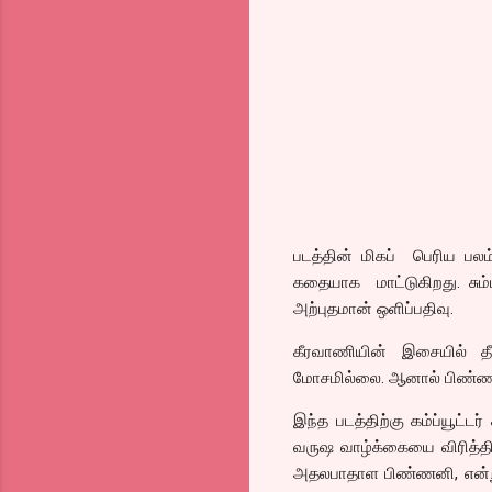
படத்தின் மிகப் பெரிய பலம் 
கதையாக மாட்டுகிறது. சும்ம
அற்புதமான் ஒளிப்பதிவு.
கீரவாணியின் இசையில் தீ
மோசமில்லை. ஆனால் பிண்ணன
இந்த படத்திற்கு கம்ப்யூட்ட
வருஷ வாழ்க்கையை விரித்திரு
அதலபாதாள பிண்ணனி, என்று ம