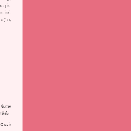
யும்,
ாம்ன்
 சரிய,
ே போல
க்ஸ்.
ேசும்