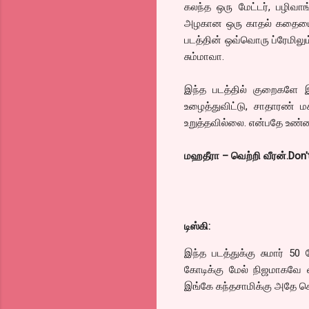
கலந்த ஒரு மேட்டர், பழிவா
அழகான ஒரு காதல் கதையை, 
படத்தின் ஒவ்வொரு ப்ரேமிலு
சும்மாவா.
இந்த படத்தில் குறைகளே 
உழைத்துவிட்டு, சாதாரண் 
உறுத்தவில்லை. என்பதே உண்
மஹதீரா – வெற்றி வீரன்.Don'
டிஸ்கி:
இந்த படத்துக்கு சுமார் 5
கோடிக்கு மேல் நிஜமாகவே வ
இங்கே கந்தசாமிக்கு அதே ச