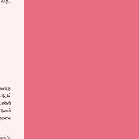
0 வருட
அவனது
அதில்
வனின்
 அவன்
காதலை
ொண்டு,