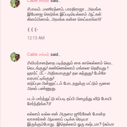
Cable சங்கர்
said…
//பாவம்...மணிரத்னம், பாரதிராஜா....அவங்க
இமேஜை கெடுக்க இப்படியெல்லாம் ஆட்கள்
கிளம்பினால்...அவங்க என்ன செய்வாங்க!//
:( :( :(-
12:13 AM
Cable சங்கர்
said…
//விமர்சனத்தை படித்ததும் கை காலெல்லாம் வெட
வெடங்குது! கண்ணெல்லாம் மங்கலா தெரியுது !
ஹார்ட் பீட்- அதிகமாகுது! தல சுத்துது! பேச்சே
வரமாட்டிங்குது!
கடுப்புல பின்னூட்டம் போடறதுக்கு மட்டும் மூளை
அலவ் பண்ணுது.
படம் பார்த்துட்டு எப்படி தப்பி பிழைத்து வீடு போயி
சேர்ந்திங்க?//
எல்லாம் வல்ல என் அருமை ஜூர்கேன் போன்ற
வாசகர்கள் ஆவலாய் படிக்க ரெடியா
இருக்கும்போது.. இதெல்லாம் ஓரு கஷ்டமா? (சும்மா