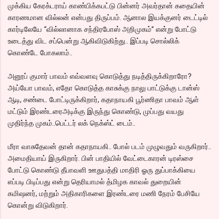
முக்கிய கேரக்டராய் காண்பிக்கபட்டு பின்னர் அவர்தான் கதையின்
காரணமான வில்லன் என்பது திருப்பம். ஆனால இயக்குனர் டைட்டில்
கார்டிலேயே “வில்லானாக சந்திரபோஸ் அறிமுகம்” என்று போட்டு
உடைத்து விட சப்பென்று ஆகிவிடுகிற்து.. இப்படி சொல்லிக்
கொண்டே போகலாம்..
அனூப் குமார் பாவம் எவ்வளவு கொடுத்து நடித்திருக்கிறாரோ?
அய்யோ பாவம், எதோ கொடுத்த காசுக்கு நாலு பாட்டுக்கு டான்ஸ்
ஆடி, சண்டை போட்டிருக்கிறார், கதாநாயகி பூர்ணிதா பாவம் ஆள்
மட்டும் இரண்டரைஅடிக்கு இருந்து கொண்டு, முப்பது வயது
முதிர்ந்த முகம்..பெட்டர் லக் நெக்ஸ்ட் டைம்..
மீரா வாசுதேவன் தான் கதாநாயகி.. போல் படம் முழுவதும் வருகிறார்..
அமைதியாய் இருகிறார். பின் பாதியில் வேட்டைகாரன் டிரஸ்சை
போட்டு கொண்டு தீபாவளி ஊதுபத்தி மாதிரி ஓரு துப்பாக்கியை
எப்படி பிடிப்பது என்று தெரியாமல் த்மிழக காவல் துறையின்
கமிஷனர், மற்றும் அதிகாரிகளை இரண்டரை மணி நேரம் பேசியே
கொன்று விடுகிறார்.