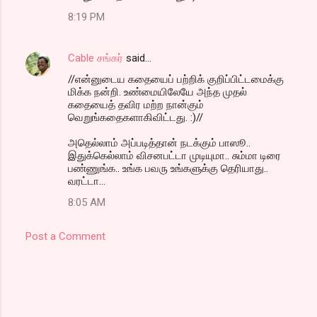
8:19 PM
Cable சங்கர்
said…
//என்னுடைய கதையைப் பற்றிக் குறிப்பிட்டமைக்கு
மிக்க நன்றி. உண்மையிலேயே அந்த முதல்
கதையைத் தவிர மற்ற நான்கும்
வெறுங்கதைகளாகிவிட்டது. :)//
அதெல்லாம் அப்படித்தான் நடக்கும் பாஸூ..
இதுக்கெல்லாம் விசனபட்டா முடியுமா.. சும்மா டிரை
பண்ணுங்க.. உங்க பவரு உங்களுக்கு தெரியாது..
வரட்டா...
8:05 AM
Post a Comment