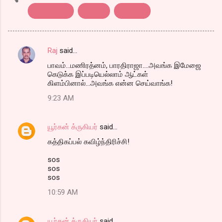
Kathikappal
review..
tamilfilm
Raj
said…
C
பாவம்...மணிரத்னம், பாரதிராஜா....அவங்க இமேஜை
o
கெடுக்க இப்படியெல்லாம் ஆட்கள்
m
கிளம்பினால்...அவங்க என்ன செய்வாங்க!
m
9:23 AM
e
n
யூர்கன் க்ருகியர்
said…
t
கத்திகப்பல் கவிழ்ந்திரிச்சி!
s
sos
sos
sos
10:59 AM
யூர்கன் க்ருகியர்
said…