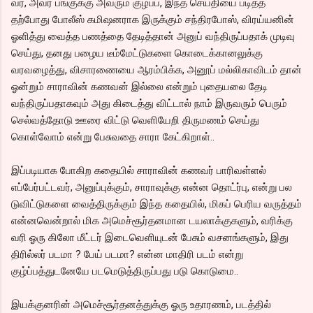
வர, அவர் பங்குக்கு அவரும் குழப்ப, இந்த செய்தியை படித்த
தற்போது போலீஸ் கமிஷனராக இருக்கும் சந்திரபோஸ், விரய்யனின்
ஓளித்து வைத்த பணத்தை தேடித்தான் அனுப் வந்திருப்பதாக் முடிவு
செய்து, தனது பழைய டீம்மேட்டுகளை கொடைக்கானலுக்கு
வரவழைத்து, விசாரணையை ஆரம்பிக்க, அனூப் மல்லிகாவிடம் தான்
ஓன்றும் சாராவின் கணவன் இல்லை என்றும் புதையலை தேடி
வந்திருப்பதாகவும் அது கிடைத்து விட்டால் நாம் இருவரும் பெரும்
செல்வத்தோடு ஊரை விட்டு வெளியேறி திருமணம் செய்து
கொள்வோம் என்று பேசுவதை சாரா கேட்கிறாள்..
இப்படியாக போகிற கதையில் சாராவின் கணவர் பாரிவள்ளல்
எப்பேர்பட்டவர், அனுப்புக்கும், சாராவுக்கு என்ன தொட்ர்பு, என்று பல
டுவிட்டுகளை வைத்திருக்கும் இந்த கதையில், மிகப் பெரிய வருத்தம்
என்னவென்றால் மிக அமெச்சூர்தனமான டயலாக்குகளும், வரிக்கு
வரி ஓரு கிலோ மீட்டர் இடைவெளியுடன் பேசும் வசனங்களும், இது
திரில்லர் படமா ? பேய் படமா? என்ன மாதிரி படம் என்று
குழ்ப்பத்துடனேயே படமெடுத்திருப்பது படு கொடுமை..
இயக்குனரின் அமெச்சூர்தனத்துக்கு ஓரு உதாரணம், படத்தில்