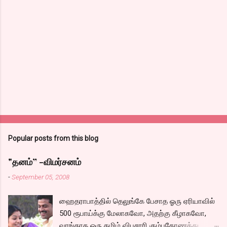
Popular posts from this blog
"தனம்” -விமர்சனம்
-
September 05, 2008
ஹைதராபாத்தில் தெலுங்கே பேசாத ஓரு ஏரியாவில்
500 ரூபாய்க்கு மேலாகவோ, அதற்கு கீழாகவோ,
வாங்காத ஓரு தமிழ் விபசாரி கும்பகோணத்து