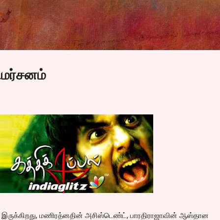
Skip to main content
ிமர்சனம்
ாய் இருக்கிறது, மணிரத்னதின் அசிஸ்டெண்ட், பாரதிராஜாவின் ஆஸ்தான