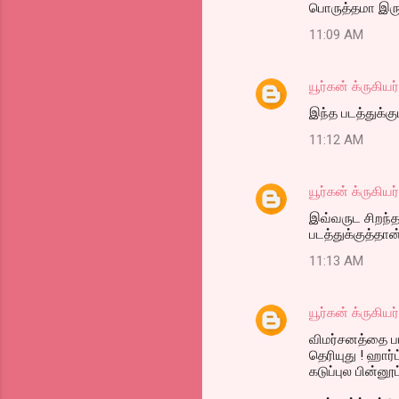
பொருத்தமா இருக
11:09 AM
யூர்கன் க்ருகியர்
இந்த படத்துக்கு
11:12 AM
யூர்கன் க்ருகியர்
இவ்வருட சிறந்த
படத்துக்குத்தான
11:13 AM
யூர்கன் க்ருகியர்
விமர்சனத்தை ப
தெரியுது ! ஹார்ட
கடுப்புல பின்ன