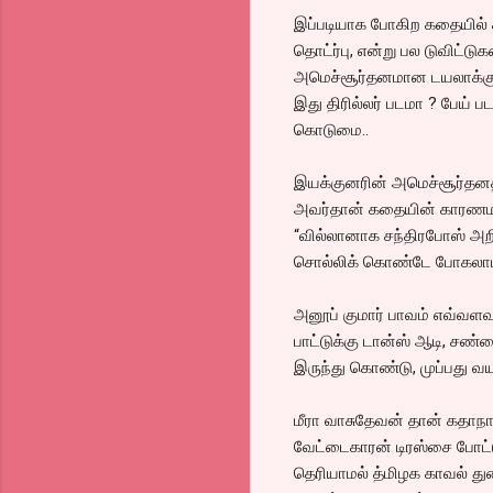
இப்படியாக போகிற கதையில் சா
தொட்ர்பு, என்று பல டுவிட்ட
அமெச்சூர்தனமான டயலாக்குகள
இது திரில்லர் படமா ? பேய் ப
கொடுமை..
இயக்குனரின் அமெச்சூர்தனத்த
அவர்தான் கதையின் காரணமான
“வில்லானாக சந்திரபோஸ் அறிம
சொல்லிக் கொண்டே போகலாம்
அனூப் குமார் பாவம் எவ்வளவ
பாட்டுக்கு டான்ஸ் ஆடி, சண்
இருந்து கொண்டு, முப்பது வயது
மீரா வாசுதேவன் தான் கதாநாய
வேட்டைகாரன் டிரஸ்சை போட்டு
தெரியாமல் த்மிழக காவல் த