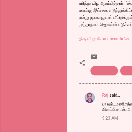
எரிந்து விழ ஆரம்பித்தார். “
எனக்கு இல்லை. எடுத்துக்கிட்
என்று முனகலுடன் வீட்டுக்குள
முந்தாநாள் ஜெராக்ஸ் எடுக்
திரு விஜயகோபால்சாமியின் ப
Kathikappal
revie
Raj
said…
C
பாவம்...மணிரத்
o
கிளம்பினால்...
m
9:23 AM
m
e