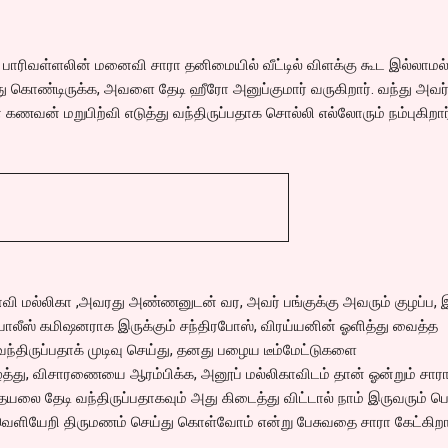
ு பாரிவள்ளலின் மனைவி சாரா தனிமையில் வீட்டில் விளக்கு கூட இல்லாமல
து கொண்டிருக்க, அவளை தேடி ஹீரோ அனுப்குமார் வருகிறார். வந்து அவர
 கணவன் மறுபிற்வி எடுத்து வந்திருப்பதாக சொல்லி எல்லோரும் நம்புகிறார
 மல்லிகா ,அவரது அண்ணனுடன் வர, அவர் பங்குக்கு அவரும் குழப்ப, 
ோலீஸ் கமிஷனராக இருக்கும் சந்திரபோஸ், விரய்யனின் ஓளித்து வைத்த
ந்திருப்பதாக் முடிவு செய்து, தனது பழைய டீம்மேட்டுகளை
ு, விசாரணையை ஆரம்பிக்க, அனூப் மல்லிகாவிடம் தான் ஓன்றும் சார
லை தேடி வந்திருப்பதாகவும் அது கிடைத்து விட்டால் நாம் இருவரும் பெ
ெளியேறி திருமணம் செய்து கொள்வோம் என்று பேசுவதை சாரா கேட்கிறாள