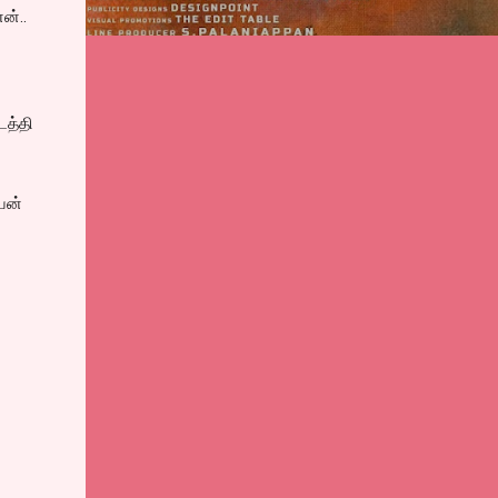
ன்..
டத்தி
யன்