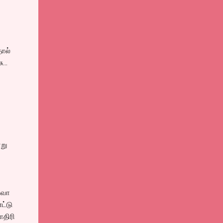
தால்
...
்று
ரூவா
ட்டு
ாதிரி