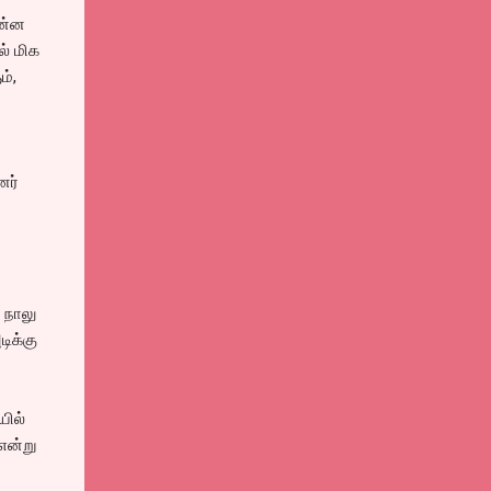
என்ன
ல் மிக
ம்,
னர்
 நாலு
ிக்கு
யில்
என்று