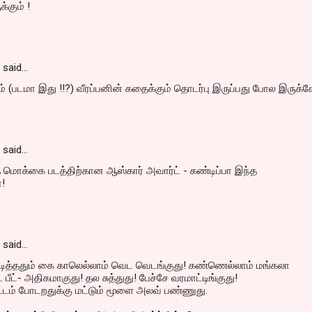
்கும் !
said…
ம் (படமா இது !!?) வீரப்பனின் கதைக்கும் தொடர்பு இருப்பது போல இருக்கே
said…
 மொக்கை படத்திற்கான ஆஸ்கார் அவார்ட் - கண்டிப்பா இந்த
்!
said…
டித்ததும் கை காலெல்லாம் வெட வெடங்குது! கண்ணெல்லாம் மங்கலா
் பீட்- அதிகமாகுது! தல சுத்துது! பேச்சே வரமாட்டிங்குது!
ூட்டம் போடறதுக்கு மட்டும் மூளை அலவ் பண்ணுது.