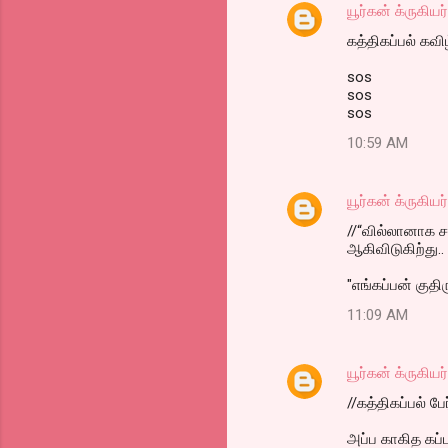
யூர்கன் க்ருகியர்
n
கத்திகப்பல் கவிழ்
t
sos
s
sos
sos
10:59 AM
யூர்கன் க்ருகியர்
//“வில்லானாக ச
ஆகிவிடுகிற்து.. 
"எங்கப்பன் குதிர
11:09 AM
யூர்கன் க்ருகியர்
//கத்திகப்பல் பே
அப்ப காகித கப்