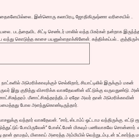
ர்தைகளேயில்லை.. இன்னொரு கலாபிரபு, ஜோதிகிருஷ்ணா வரிசையில் ..
யலை.. படத்தைவிட சிட்டி செண்டர் மாலில் வந்த பிகர்கள் நன்றாக இருந்த்
வந்து கொடுத்த காசை பயனுள்ளதாக்கினேன். கத்திக்கப்பல்... குத்திருச்சு
ட்களில் அமெரிக்காவுக்குச் செல்கிறார், சியாட்டிலில் இருக்கும் மகன்
ருவர் இது குறித்து விசாரிக்க வாசுதேவனின் வீட்டுக்கு வருவதுண்டு. அன
னாட்சிசுந்தரம். மீனாட்சிசுந்தரத்திடம் ஏதோ அவர் தான் அமெரிக்காவின்
மைத்தது போல அளந்துகொண்டிருந்தார்.
வாசலுக்கு வந்தார் வாசுதேவன். “சார், ஸ்டாம்ப் ஒட்டாம வந்திருக்கு. எட்டு 
ுடுத்துட்டுப் போயிருவேன்” போஸ்ட்மேன் மிகவும் பணிவாகவே சொன்னார். எ
து தான் தாமதம், மிளகாய் அரைத்த அம்மியில் வெற்றுடம்புடன் உட்கார்ந்த ம