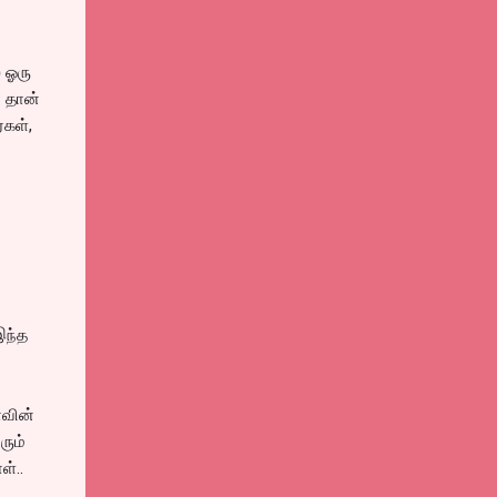
் ஓரு
் தான்
்கள்,
இந்த
ாவின்
ரும்
்..